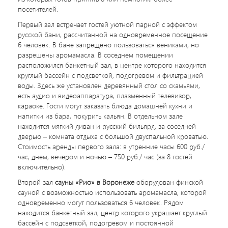
посетителей.
Первый зал встречает гостей уютной парной с эффектом
русской бани, рассчитанной на одновременное посещение
6 человек. В бане запрещено пользоваться вениками, но
разрешены аромамасла. В соседнем помещении
расположился банкетный зал, в центре которого находится
круглый бассейн с подсветкой, подогревом и фильтрацией
воды. Здесь же установлен деревянный стол со скамьями,
есть аудио и видеоаппаратура, плазменный телевизор,
караоке. Гости могут заказать блюда домашней кухни и
напитки из бара, покурить кальян. В отдельном зале
находится мягкий диван и русский бильярд, за соседней
дверью – комната отдыха с большой двуспальной кроватью.
Стоимость аренды первого зала: в утренние часы 600 руб./
час, днем, вечером и ночью – 750 руб./ час (за 8 гостей
включительно).
Второй зал
сауны «Рио» в Воронеже
оборудован финской
сауной с возможностью использовать аромамасла, которой
одновременно могут пользоваться 6 человек. Рядом
находится банкетный зал, центр которого украшает круглый
бассейн с подсветкой, подогревом и постоянной