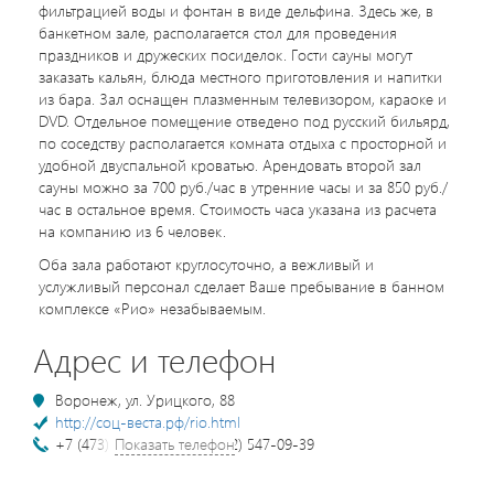
фильтрацией воды и фонтан в виде дельфина. Здесь же, в
банкетном зале, располагается стол для проведения
праздников и дружеских посиделок. Гости сауны могут
заказать кальян, блюда местного приготовления и напитки
из бара. Зал оснащен плазменным телевизором, караоке и
DVD. Отдельное помещение отведено под русский бильярд,
по соседству располагается комната отдыха с просторной и
удобной двуспальной кроватью. Арендовать второй зал
сауны можно за 700 руб./час в утренние часы и за 850 руб./
час в остальное время. Стоимость часа указана из расчета
на компанию из 6 человек.
Оба зала работают круглосуточно, а вежливый и
услужливый персонал сделает Ваше пребывание в банном
комплексе «Рио» незабываемым.
Адрес и телефон
Воронеж, ул. Урицкого, 88
http://соц-веста.рф/rio.html
+7 (473) 239-28-88, +7 (952) 547-09-39
Показать телефон