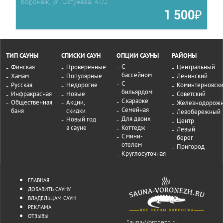
Воронеж, ул. Остужева, 47/2
1 500₽
ТИП САУНЫ
СПИСКИ САУН
ОПЦИИ САУНЫ
РАЙОНЫ
С
Финская
Проверенные
Центральный
бассейном
Хамам
Популярные
Ленинский
С
Русская
Недорогие
Коминтерновск
бильярдом
Инфракрасная
Новые
Советский
С караоке
Общественная
Акции,
Железнодорож
Семейная
баня
скидки
Левобережный
Для двоих
Новый год
Центр
в сауне
Коттедж
Левый
С мини-
берег
отелем
Пригород
Круглосуточная
ГЛАВНАЯ
ДОБАВИТЬ САУНУ
ВЛАДЕЛЬЦАМ САУН
РЕКЛАМА
ОТЗЫВЫ
Sauna-Voronezh.ru