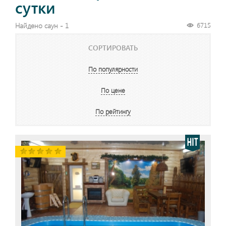
сутки
Найдено саун - 1
6715
СОРТИРОВАТЬ
По популярности
По цене
По рейтингу