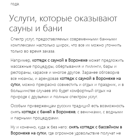
года.
Услуги, которые оказывают
сауны и бани
Спектр услуг, предоставляемых современными банными
комплексами настолько широк, что все их можно уточнить
только во время заказа.
Например,
коттедж с сауной в Воронеже
может предложить
массажные процедуры, обёртывания и пилинги, бары и
рестораны, караоке и многое другое. Заранее обговорив
все нюансы, и арендовав
коттедж с сауной в Воронеже на
сутки
, можно прекрасно совместить и отдых и праздник, и в
большинстве случаев это будет комфортный отдых на
природе с друзьями и полным спектром услуг.
Особым приверженцам русских традиций есть возможность
снять
коттедж с баней в Воронеже
, с веничками, с водными
и парными процедурами.
Ну и конечно, куда ж без него:
снять коттедж с бассейном в
Воронеже на сутки
, где огромное удовольствие получат не