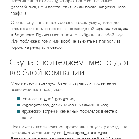
посетив баню или сауну, которая поможет не только
расслабиться, но и восстановить силы после напряжённого
графика.
Очень популярна и пользуется спросом услуга, которую
предоставляют множество таких заведений:
аренда коттеджа
в Воронеже
. Причём место можно выбрать на любой вкус.
Или поближе к дому, или вообще выехать на природу за
город, на речку или озеро.
Сауна с коттеджем: место для
весёлой компании
Многие люди арендуют бани и сауны для проведения
всевозможных праздников:
юбилеев и Дней рождения;
корпоративов, девичников и мальчишников;
дружеских встреч и семейных посиделок вместе с
детьми.
Практически все заведения предоставляют услугу аренды на
несколько часов или сутки.
Цена аренды коттеджа в
Воронеже на сутки или часы
варьируется от 8 до 15 тысяч