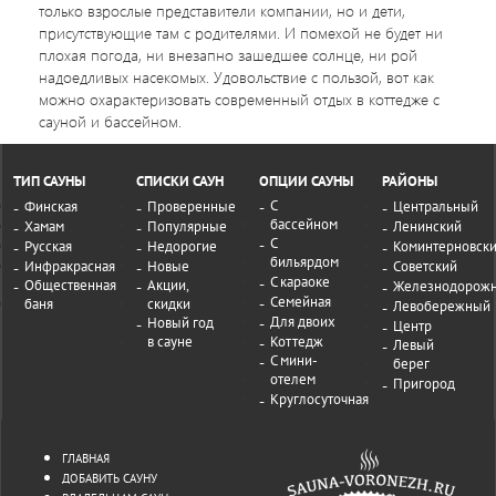
только взрослые представители компании, но и дети,
присутствующие там с родителями. И помехой не будет ни
плохая погода, ни внезапно зашедшее солнце, ни рой
надоедливых насекомых. Удовольствие с пользой, вот как
можно охарактеризовать современный отдых в коттедже с
сауной и бассейном.
ТИП САУНЫ
СПИСКИ САУН
ОПЦИИ САУНЫ
РАЙОНЫ
С
Финская
Проверенные
Центральный
бассейном
Хамам
Популярные
Ленинский
С
Русская
Недорогие
Коминтерновск
бильярдом
Инфракрасная
Новые
Советский
С караоке
Общественная
Акции,
Железнодорож
Семейная
баня
скидки
Левобережный
Для двоих
Новый год
Центр
в сауне
Коттедж
Левый
С мини-
берег
отелем
Пригород
Круглосуточная
ГЛАВНАЯ
ДОБАВИТЬ САУНУ